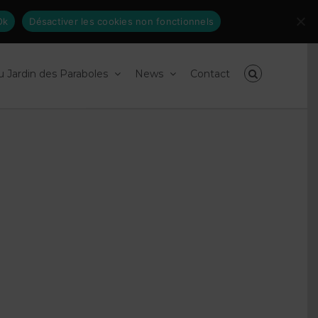
Inscrivez-
facebook
linkedin
Ok
Désactiver les cookies non fonctionnels
vous
à
nos
newsletters
du Jardin des Paraboles
News
Contact