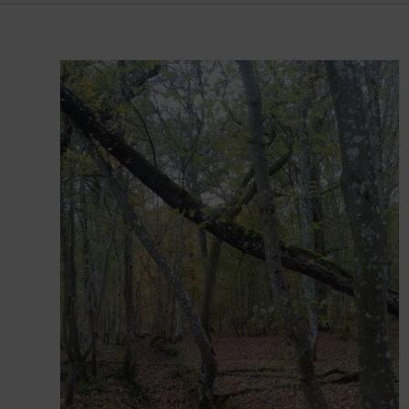
Reportage // Patrimoine
oublié de Wallonie : »
Lessive, les antennes de
la RTT »
se
Blog
Histoire
 en
par