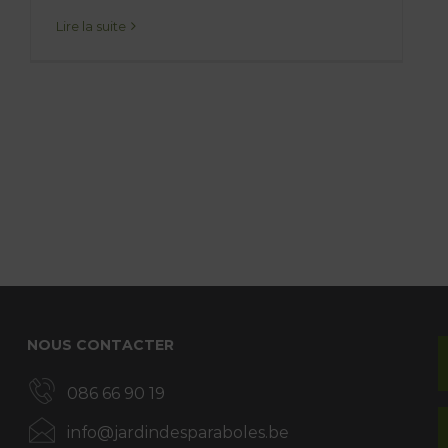
Lire la suite
NOUS CONTACTER
086 66 90 19
info@jardindesparaboles.be
Rue de l’Antenne 63/65 – 5580 Lessive