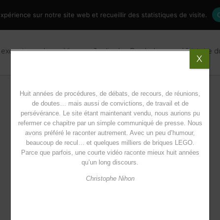
périence sur notre site web et recueillir des statistiques de visite.
 exceptionnel
Vivre au Jardin des Paraboles
L’histoire 
X
Huit années de procédures, de débats, de recours, de réunions,
de doutes… mais aussi de convictions, de travail et de
persévérance. Le site étant maintenant vendu, nous aurions pu
refermer ce chapitre par un simple communiqué de presse. Nous
avons préféré le raconter autrement. Avec un peu d’humour,
beaucoup de recul… et quelques milliers de briques LEGO.
Parce que parfois, une courte vidéo raconte mieux huit années
qu’un long discours.
Christophe Nihon