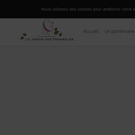
Skip
086 66 90 19
|
info@jardindesparaboles.be
Nous utilisons des cookies pour améliorer votre ex
to
Rechercher
content
Accueil
Un patrimoine