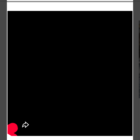
Mise en avant du savoir-
faire de pointe de Mobic
Blog
Presse
Reportage //
Patrimoine oublié
de Wallonie : »