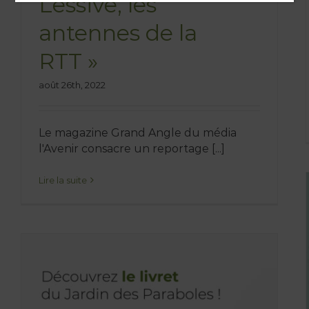
Lessive, les
antennes de la
RTT »
août 26th, 2022
Le magazine Grand Angle du média
l'Avenir consacre un reportage [...]
Lire la suite
Une maquette en
LEGO® pour le Jardin