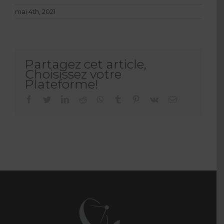
mai 4th, 2021
Partagez cet article,
Choisissez votre
Plateforme!
facebook
twitter
linkedin
reddit
whatsapp
tumblr
pinterest
vk
Email