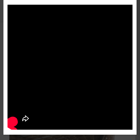
Précédent
Suivant
Mise en avant du
savoir-faire de pointe
de Mobic
Voir
l'image
agrandie