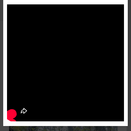
À propos de
Olivier
Cet auteur n'a pas encore renseigné de
détails.
Jusqu'à présent Olivier a créé 22 entrées de
blog.