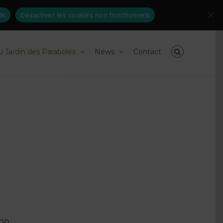
Inscrivez-
facebook
linkedin
Ok
Désactiver les cookies non fonctionnels
vous
à
nos
newsletters
du Jardin des Paraboles
News
Contact
ion