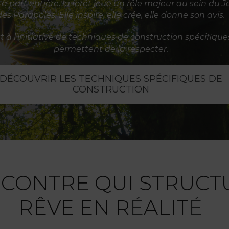
 à part entière, la forêt joue un rôle majeur au sein du J
des Paraboles. Elle inspire, elle crée, elle donne son avis.
st à l’initiative de techniques de construction spécifique
permettent de la respecter.
DÉCOUVRIR LES TECHNIQUES SPÉCIFIQUES DE
CONSTRUCTION
NCONTRE QUI STRUCT
RÊVE EN R
É
ALIT
É