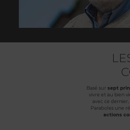
LE
C
Basé sur
sept pri
vivre et au bien v
avec ce dernier
Paraboles une ré
actions co