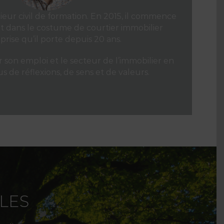
ieur civil de formation. En 2015, il commence
roit dans le costume de courtier immobilier
prise qu’il porte depuis 20 ans.
er son emploi et le secteur de l’immobilier en
us de réflexions, de sens et de valeurs.
LES