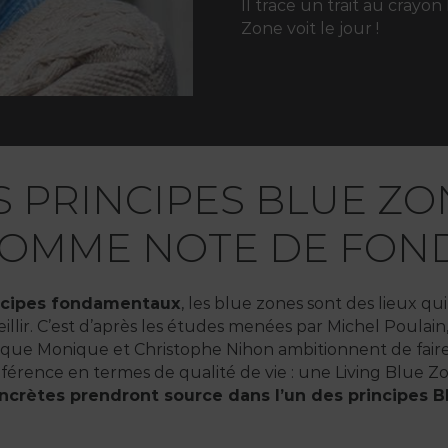
Il trace un trait au crayo
Zone voit le jour !
S PRINCIPES BLUE ZO
OMME NOTE DE FON
ncipes fondamentaux
, les blue zones sont des lieux qui
ieillir. C’est d’après les études menées par Michel Poulain
, que Monique et Christophe Nihon ambitionnent de faire
férence en termes de qualité de vie : une Living Blue Z
ncrètes prendront source dans l’un des principes 