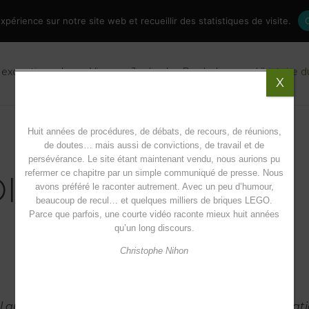
périence sur notre site web et recueillir des statistiques de visite.
 exceptionnel
Vivre au Jardin des Paraboles
L’histoire 
X
Huit années de procédures, de débats, de recours, de réunions,
de doutes… mais aussi de convictions, de travail et de
persévérance. Le site étant maintenant vendu, nous aurions pu
refermer ce chapitre par un simple communiqué de presse. Nous
OIRE
avons préféré le raconter autrement. Avec un peu d’humour,
beaucoup de recul… et quelques milliers de briques LEGO.
Parce que parfois, une courte vidéo raconte mieux huit années
qu’un long discours.
Christophe Nihon
Le Jardin des Paraboles est un
village-services
.
 que soit votre âge, votre état de santé ou votre situat