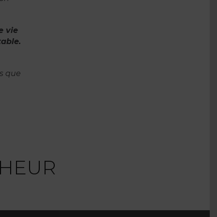
e vie
able.
s que
CHEUR