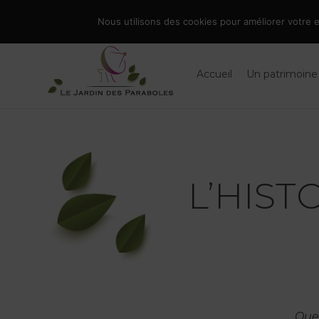
Skip
086 66 90 19
|
info@jardindesparaboles.be
Nous utilisons des cookies pour améliorer votre ex
to
Rechercher
content
Accueil
Un patrimoine
L’HIST
Quel