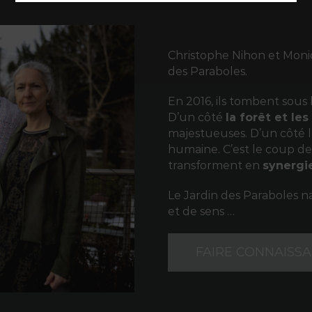
Christophe Nihon et Moniq
des Paraboles.
En 2016, ils tombent sous
D’un côté
la forêt et le
majestueuses. D’un côté l’
humaine. C’est le coup de 
transforment en
synergi
Le Jardin des Paraboles na
et de sens …
FAIRE CONNAISSA