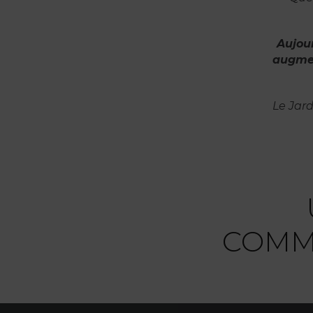
Aujour
augmen
Le Jar
COMM