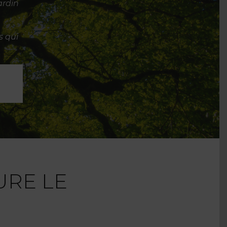
ardin
s qui
URE LE