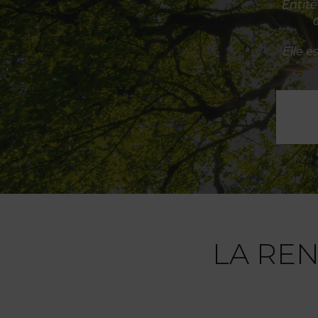
Entité
Elle e
LA RE