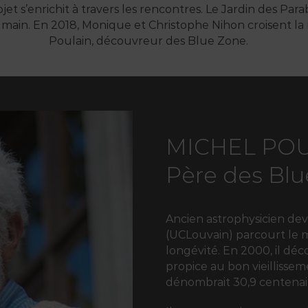
jet s’enrichit à travers les rencontres. Le Jardin des Para
main. En 2018, Monique et Christophe Nihon croisent la
Poulain, découvreur des Blue Zone.
MICHEL POU
Père des Blu
Ancien astrophysicien d
(UCLouvain) parcourt le m
longévité. En 2000, il dé
propice au bon vieillissem
dénombrait 30,9 centenai