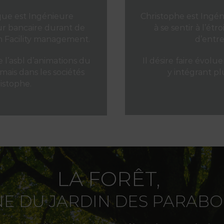
que est Ingénieure
Christophe est Ingén
teur bancaire durant de
à se sentir à l’ét
 Facility management.
d’entre
e l’asbl d’animations du
Il désire faire évolu
mais dans les sociétés
y intégrant pl
istophe.
LA FORÊT,
NE DU JARDIN DES PARABO