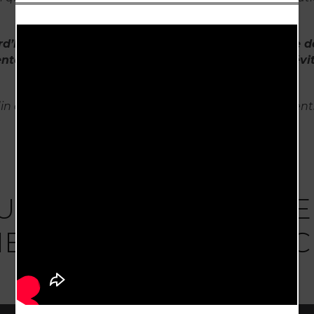
familiale, chacun y trouvera sa place.
d’hui, l’esprit de solidarité se déconstruit, la durée d
te et la planète se meurt. Le changement est inévit
Et s’il commençait avec nous ?
din des Paraboles est une réponse aux questionnement
soulèvent les enjeux sociétaux actuels et futurs.
UN COUP DE FOUDRE
E PREMIER DÉCLEN