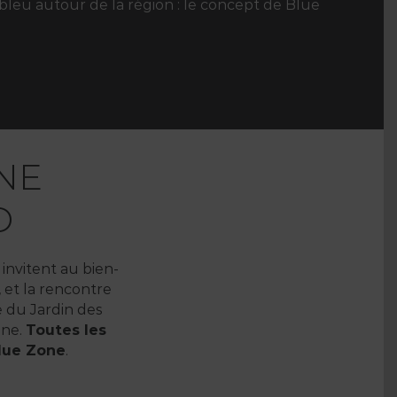
n bleu autour de la région : le concept de Blue
NE
D
 invitent au bien-
, et la rencontre
 du Jardin des
one.
Toutes les
Blue Zone
.