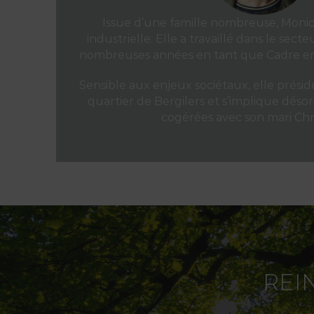
Issue d’une famille nombreuse, Moni
industrielle. Elle a travaillé dans le sec
nombreuses années en tant que Cadre en
Sensible aux enjeux sociétaux, elle présid
quartier de Bergilers et s’implique désor
cogérées avec son mari Chr
REI