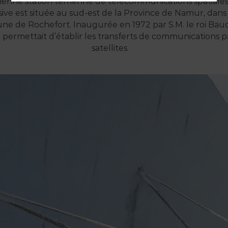
cienne station terrienne de télécommunications spatiale
sive est située au sud-est de la Province de Namur, dans 
e de Rochefort. Inaugurée en 1972 par S.M. le roi Bau
e permettait d’établir les transferts de communications p
satellites.