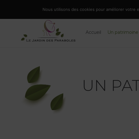
Skip
086 66 90 19
|
info@jardindesparaboles.be
Nous utilisons des cookies pour améliorer votre ex
to
Rechercher
content
Accueil
Un patrimoine
UN PA