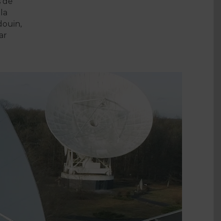
s de
la
douin,
ar