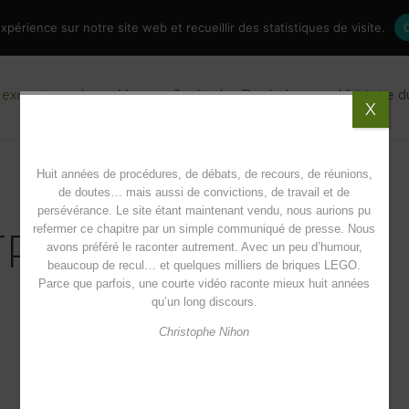
périence sur notre site web et recueillir des statistiques de visite.
 exceptionnel
Vivre au Jardin des Paraboles
L’histoire 
X
Huit années de procédures, de débats, de recours, de réunions,
de doutes… mais aussi de convictions, de travail et de
persévérance. Le site étant maintenant vendu, nous aurions pu
refermer ce chapitre par un simple communiqué de presse. Nous
TRIMOINE
avons préféré le raconter autrement. Avec un peu d’humour,
beaucoup de recul… et quelques milliers de briques LEGO.
Parce que parfois, une courte vidéo raconte mieux huit années
qu’un long discours.
Christophe Nihon
Le Jardin des Paraboles, c’est avant tout un site
exceptionnel et riche. A la fois patrimoine