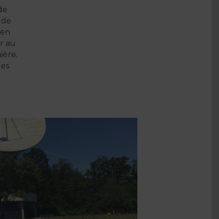
de
ude
 en
er au
ière,
des