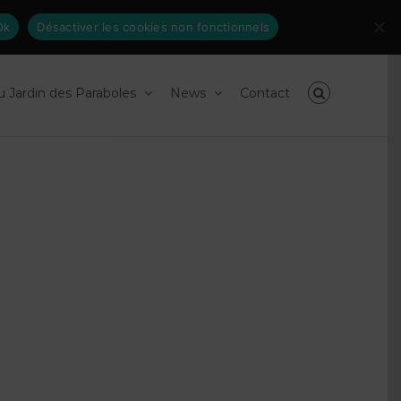
Inscrivez-
facebook
linkedin
Ok
Désactiver les cookies non fonctionnels
vous
à
nos
newsletters
du Jardin des Paraboles
News
Contact