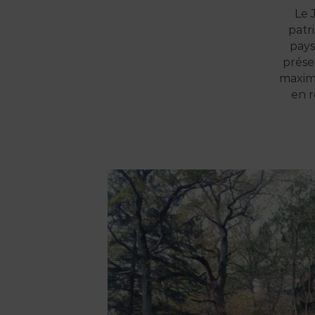
Le 
patr
pays
prése
maximu
en r