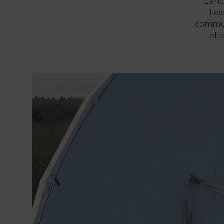
L’an
Les
commun
ell