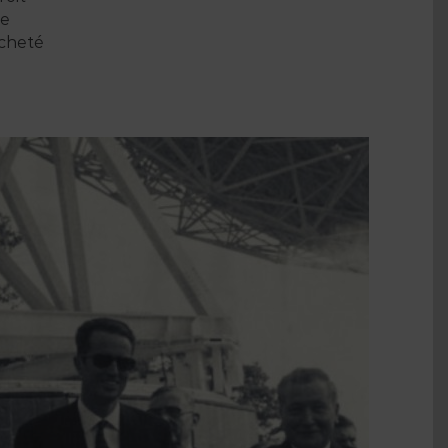
de
acheté