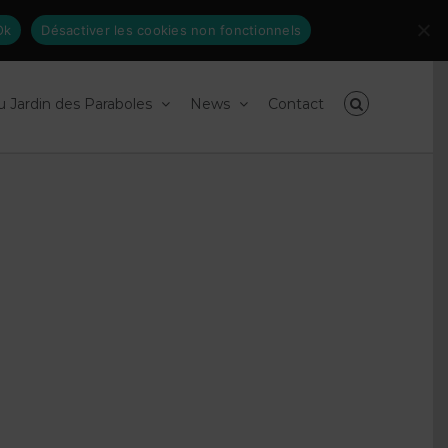
Inscrivez-
facebook
linkedin
Ok
Désactiver les cookies non fonctionnels
vous
à
nos
newsletters
du Jardin des Paraboles
News
Contact