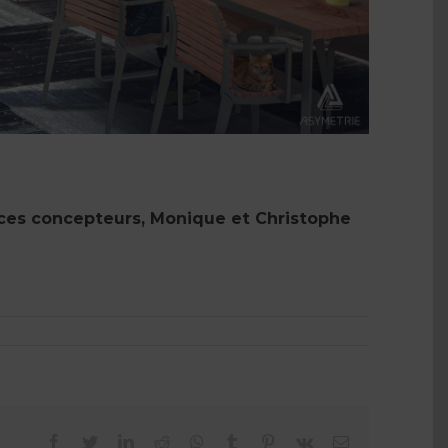
 ces concepteurs, Monique et Christophe
facebook
twitter
linkedin
reddit
whatsapp
tumblr
pinterest
vk
Email