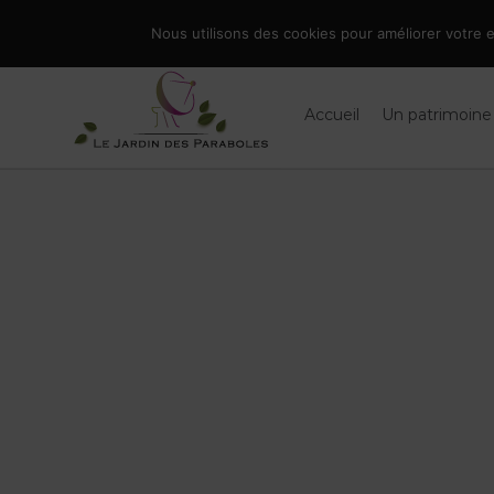
Skip
086 66 90 19
|
info@jardindesparaboles.be
Nous utilisons des cookies pour améliorer votre ex
to
Rechercher
content
Accueil
Un patrimoine