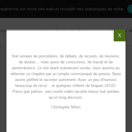
périence sur notre site web et recueillir des statistiques de visite.
 exceptionnel
Vivre au Jardin des Paraboles
L’histoire 
X
Huit années de procédures, de débats, de recours, de réunions,
de doutes… mais aussi de convictions, de travail et de
persévérance. Le site étant maintenant vendu, nous aurions pu
refermer ce chapitre par un simple communiqué de presse. Nous
avons préféré le raconter autrement. Avec un peu d’humour,
beaucoup de recul… et quelques milliers de briques LEGO.
Parce que parfois, une courte vidéo raconte mieux huit années
qu’un long discours.
Christophe Nihon