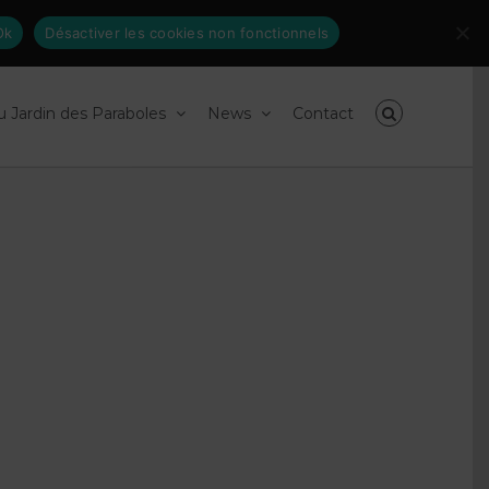
Inscrivez-
facebook
linkedin
Ok
Désactiver les cookies non fonctionnels
vous
à
nos
newsletters
du Jardin des Paraboles
News
Contact