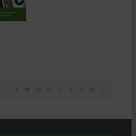
facebook
twitter
linkedin
reddit
whatsapp
tumblr
pinterest
vk
Email