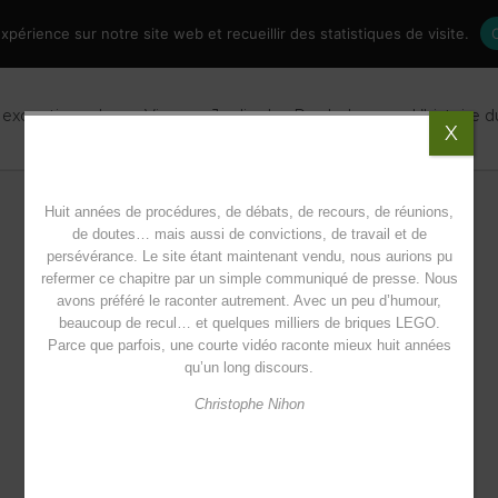
périence sur notre site web et recueillir des statistiques de visite.
 exceptionnel
Vivre au Jardin des Paraboles
L’histoire 
X
Huit années de procédures, de débats, de recours, de réunions,
de doutes… mais aussi de convictions, de travail et de
persévérance. Le site étant maintenant vendu, nous aurions pu
refermer ce chapitre par un simple communiqué de presse. Nous
avons préféré le raconter autrement. Avec un peu d’humour,
beaucoup de recul… et quelques milliers de briques LEGO.
Parce que parfois, une courte vidéo raconte mieux huit années
qu’un long discours.
Christophe Nihon