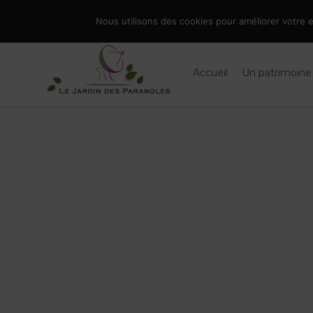
Skip
086 66 90 19
|
info@jardindesparaboles.be
Nous utilisons des cookies pour améliorer votre ex
to
Rechercher
content
Accueil
Un patrimoine