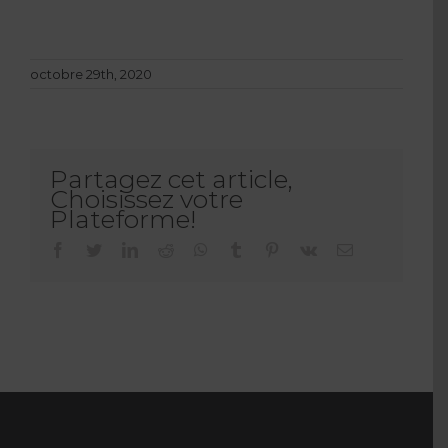
octobre 29th, 2020
Partagez cet article,
Choisissez votre
Plateforme!
facebook
twitter
linkedin
reddit
whatsapp
tumblr
pinterest
vk
Email