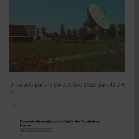
l'image
agrandie
Un article paru le 04 octobre 2020 dans la DH
ICI
.