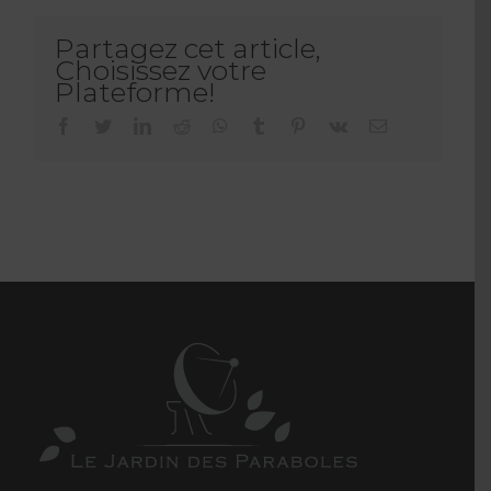
Partagez cet article,
Choisissez votre
Plateforme!
facebook
twitter
linkedin
reddit
whatsapp
tumblr
pinterest
vk
Email