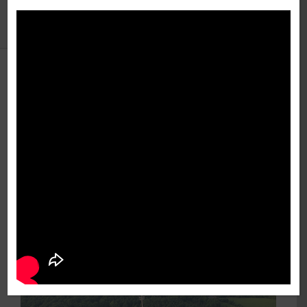
Précédent
Suivant
Paraboles: le
promoteur répond aux
critiques
Voir
l'image
agrandie