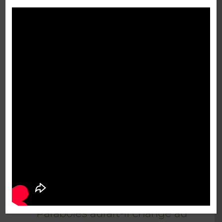
FAQ
En juillet 2021, le fonctionnaire
délégué a émis un avis
défavorable pour le permis
demandé pour le projet. Est-ce
la fin du Jardin des Paraboles ?
Le projet du Jardin des
Paraboles aurait-il changé au